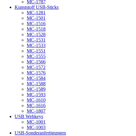
MC-1787
Kunststoff USB-Sticks
MC-1281
MC-1501
MC-1516
MC-1518
MC-1528
MC-1531
MC-1533
MC-1551
MC-1555
MC-1566
MC-1572
MC-1576
MC-1584
MC-1588
MC-1589
MC-1593
MC-1610
MC-1616
MC-1807
USB Webkeys
MC-1001
MC-1003
USB-Sonderanfertigungen