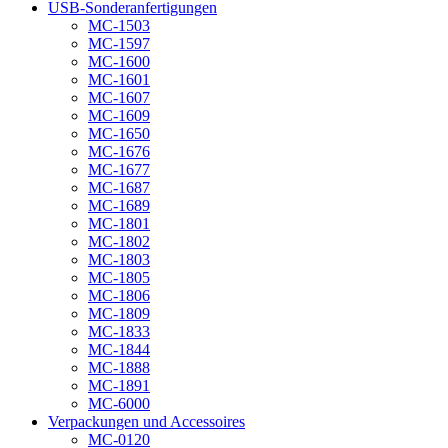
USB-Sonderanfertigungen
MC-1503
MC-1597
MC-1600
MC-1601
MC-1607
MC-1609
MC-1650
MC-1676
MC-1677
MC-1687
MC-1689
MC-1801
MC-1802
MC-1803
MC-1805
MC-1806
MC-1809
MC-1833
MC-1844
MC-1888
MC-1891
MC-6000
Verpackungen und Accessoires
MC-0120