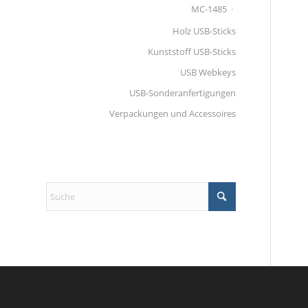
MC-1485
Holz USB-Sticks
Kunststoff USB-Sticks
USB Webkeys
USB-Sonderanfertigungen
Verpackungen und Accessoires