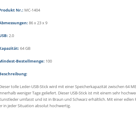
Produkt Nr.:
MC-1404
Abmessungen:
86 x 23 x 9
USB:
2.0
Kapazität:
64 GB
Mindest-Bestellmenge:
100
Beschreibung:
Dieser tolle Leder-USB-Stick wird mit einer Speicherkapazität zwischen 64 M
innerhalb weniger Tage geliefert. Dieser USB-Stick ist mit einem sehr hochwe
Kunstleder umfasst und ist in Braun und Schwarz erhältlich. Mit einer edlen
er in jeder Situation absolut hochwertig.