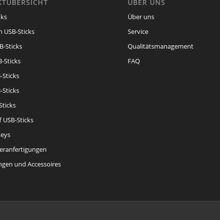
TÜBERSICHT
ÜBER UNS
ks
Über uns
 USB-Sticks
Service
B-Sticks
Qualitätsmanagement
-Sticks
FAQ
-Sticks
-Sticks
Sticks
f USB-Sticks
eys
eranfertigungen
gen und Accessoires