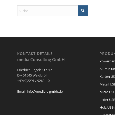
KONTAKT DETAILS
PRODUK
media Consulting GmbH
Powerban
Aluminium
Friedrich-Engels-Str. 17
D – 51545 Waldbröl
Karten US
+49 (0)2291 / 9262 – 0
Metall USB
Email:
info@media-c-gmbh.de
Micro USB
Leder USB
Holz USB-