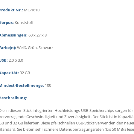
Produkt Nr.:
MC-1610
Korpus:
Kunststoff
Abmessungen:
60 x 27 x 8
Farbe(n):
Weiß, Grün, Schwarz
USB:
2.0 o 3.0
Kapazität:
32 GB
Mindest-Bestellmenge:
100
Beschreibung:
Die in diesem Stick integrierten Hochleistungs-USB-Speicherchips sorgen für
hervorragende Geschwindigkeit und Zuverlässigkeit. Der Stick ist in Kapazit
GB und 32 GB lieferbar. Diese pfeilschnellen USB-Sticks verwenden den neue
Standard. Sie bieten sehr schnelle Datenübertragungsraten (bis 50 MB/s lese