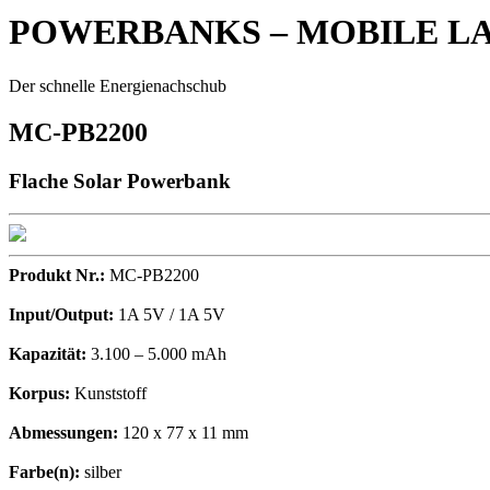
POWERBANKS
– MOBILE L
Der schnelle Energienachschub
MC-PB2200
Flache Solar Powerbank
Produkt Nr.:
MC-PB2200
Input/Output:
1A 5V / 1A 5V
Kapazität:
3.100 – 5.000 mAh
Korpus:
Kunststoff
Abmessungen:
120 x 77 x 11 mm
Farbe(n):
silber