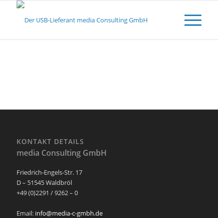
KONTAKT DETAILS
media Consulting GmbH
Friedrich-Engels-Str. 17
D – 51545 Waldbröl
+49 (0)2291 / 9262 – 0
Email:
info@media-c-gmbh.de