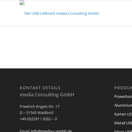
KONTAKT DETAILS
PRODUK
media Consulting GmbH
Powerban
Aluminium
Friedrich-Engels-Str. 17
D – 51545 Waldbröl
Karten US
+49 (0)2291 / 9262 – 0
Metall USB
Email:
info@media-c-gmbh.de
Micro USB