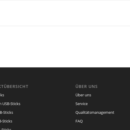
TÜBERSICHT
ÜBER UNS
ks
Über uns
 USB-Sticks
Service
B-Sticks
Qualitätsmanagement
-Sticks
FAQ
-Sticks