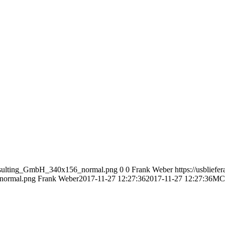
Consulting_GmbH_340x156_normal.png
0
0
Frank Weber
https://usbliefe
normal.png
Frank Weber
2017-11-27 12:27:36
2017-11-27 12:27:36
MC