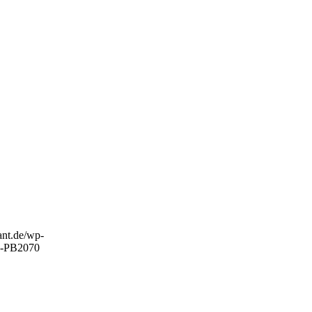
rant.de/wp-
-PB2070