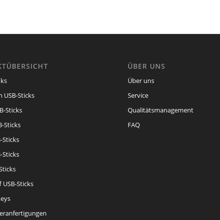
TÜBERSICHT
ÜBER UNS
ks
Über uns
 USB-Sticks
Service
B-Sticks
Qualitätsmanagement
-Sticks
FAQ
-Sticks
-Sticks
Sticks
f USB-Sticks
eys
eranfertigungen